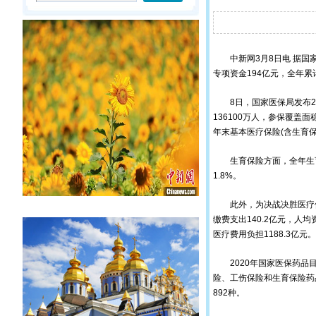
中新网
3月8日电 据
专项资金194亿元，全年累
8日，国家医保局发布20
136100万人，参保覆盖面
年末基本医疗保险(含生育保险
生育保险方面，全年生育保险
1.8%。
此外，为决战决胜医疗保障
缴费支出140.2亿元，人
医疗费用负担1188.3亿元。
2020年国家医保药品目
险、工伤保险和生育保险药品
892种。