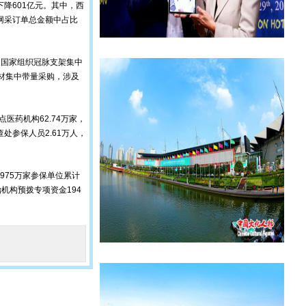
降601亿元。其中，西
在网采订单总金额中占比
展国家组织冠脉支架集中
耗材集中带量采购，涉及
药机构62.74万家，
查处参保人员2.61万人，
75万家参保单位累计
机构预拨专项资金194