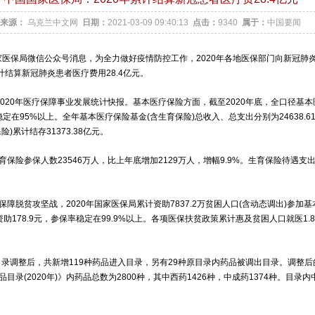
来源：
乌克兰中文网
日期：
2021-03-09 09:40:13
点击：
9340
属于：
中国要闻
国家医保局微信公众号消息，为全力做好疫情防控工作，2020年各地医保部门向新冠肺
计结算新冠肺炎患者医疗费用28.4亿元。
20年医疗保障事业发展统计快报。基本医疗保险方面，截至2020年底，全口径基
稳定在95%以上。全年基本医疗保险基金(含生育保险)总收入、总支出分别为24638.61亿
)累计结存31373.38亿元。
参保人数23546万人，比上年底增加2129万人，增幅9.9%。生育保险待遇支出9
脱贫攻坚战，2020年国家医保局累计资助7837.2万贫困人口(含动态调出)参加
均资助178.9元，参保率稳定在99.9%以上。各项医保扶贫政策累计惠及贫困人口就医1
录调整后，共新增119种药品进入目录，另有29种原目录内药品被调出目录。调整
目录(2020年)》内药品总数为2800种，其中西药1426种，中成药1374种。目录