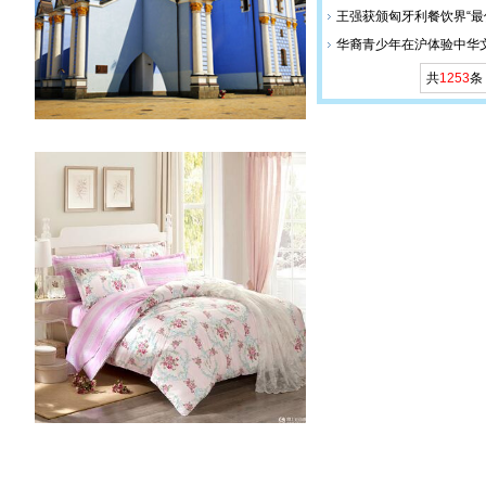
王强获颁匈牙利餐饮界“最
华裔青少年在沪体验中华
共
1253
条 