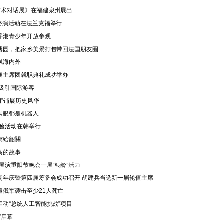
艺术对话展》在福建泉州展出
题路演活动在法兰克福举行
香港青少年开放参观
博园，把家乡美景打包带回法国朋友圈
飘海内外
届主席团就职典礼成功举办
吸引国际游客
问”铺展历史风华
满眼都是机器人
体验活动在韩举行
寫給韶關
马的故事
采展演重阳节晚会一展“银龄”活力
周年庆暨第四届筹备会成功召开 胡建兵当选新一届轮值主席
遭俄军袭击至少21人死亡
动“总统人工智能挑战”项目
”启幕