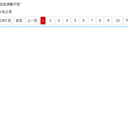
佳亚洲餐厅奖”
文化之美
1/63 页
首页
上一页
1
2
3
4
5
6
7
8
9
10
下