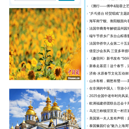
《溯行——傅申&陆蓉之
“乒乓搭台 经贸唱戏”主
海军南宁舰、衡阳舰面向
法国华裔青年解锁温州园
端午节侨乡广东台山粽香
法国华侨华人会第二十五
借亚沙会东风 三亚多举措
《趣宿州》新书发布 “50
新春走基层丨这个春节，
济南·水原春节文化互动
山水有根，鄉愁有聲——
在非洲的中国人：导游小
2025全国中老年时尚风
欧洲福建侨团联合总会十
乌克兰称顿涅茨克一村庄
美国第一夫人发布声明：启
泰国豫园灯会“魅力上海周