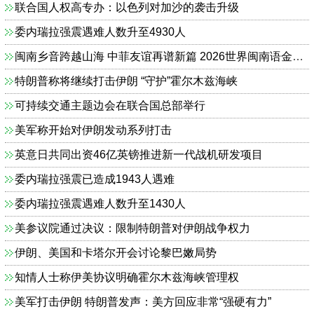
联合国人权高专办：以色列对加沙的袭击升级
委内瑞拉强震遇难人数升至4930人
闽南乡音跨越山海 中菲友谊再谱新篇 2026世界闽南语金曲盛典全球启动仪式 在马尼拉隆重举行
特朗普称将继续打击伊朗 “守护”霍尔木兹海峡
可持续交通主题边会在联合国总部举行
美军称开始对伊朗发动系列打击
英意日共同出资46亿英镑推进新一代战机研发项目
委内瑞拉强震已造成1943人遇难
委内瑞拉强震遇难人数升至1430人
美参议院通过决议：限制特朗普对伊朗战争权力
伊朗、美国和卡塔尔开会讨论黎巴嫩局势
知情人士称伊美协议明确霍尔木兹海峡管理权
美军打击伊朗 特朗普发声：美方回应非常“强硬有力”