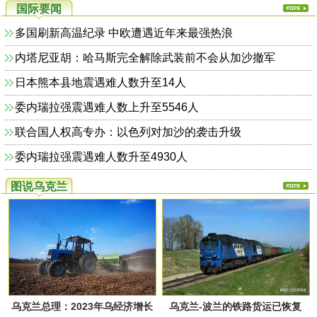
国际要闻
多国刷新高温纪录 中欧遭遇近年来最强热浪
内塔尼亚胡：哈马斯完全解除武装前不会从加沙撤军
日本熊本县地震遇难人数升至14人
委内瑞拉强震遇难人数上升至5546人
联合国人权高专办：以色列对加沙的袭击升级
委内瑞拉强震遇难人数升至4930人
图说乌克兰
乌克兰总理：2023年乌经济增长
乌克兰-波兰的铁路货运已恢复