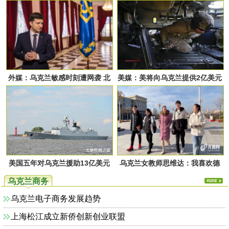
预期为3.2%
外媒：乌克兰敏感时刻遭网袭 北
美媒：美将向乌克兰提供2亿美元
约紧急提供协防
秘密援助 含雷达系统和海上设备
美国五年对乌克兰援助13亿美元
乌克兰女教师思维达：我喜欢德
州这座城市，喜欢我的工作
乌克兰商务
乌克兰电子商务发展趋势
上海松江成立新侨创新创业联盟