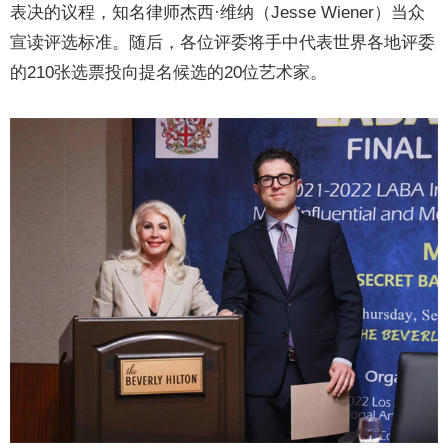
表决的议程，知名律师杰西·维纳（Jesse Wiener）当众
宣读评选标准。随后，各位评委将手中代表世界各地评委
的210张选票投向提名候选的20位艺术家。