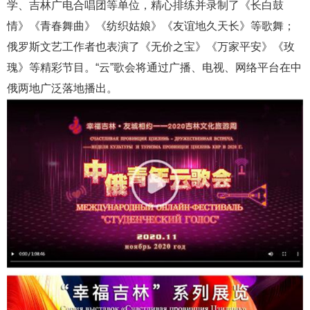
学、吉林广电合唱团等单位，精心排练并录制了《长白鼓
情》《青春舞曲》《纺织姑娘》《友谊地久天长》等歌舞；
俄罗斯文艺工作者也表演了《无价之宝》《万家平安》《玫
瑰》等精彩节目。“云”歌会将通过广播、电视、网络平台在中
俄两地广泛落地播出。