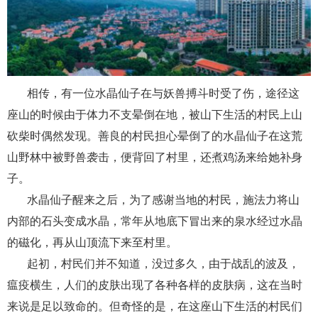
相传，有一位水晶仙子在与妖兽搏斗时受了伤，途径这
座山的时候由于体力不支晕倒在地，被山下生活的村民上山
砍柴时偶然发现。善良的村民担心晕倒了的水晶仙子在这荒
山野林中被野兽袭击，便背回了村里，还煮鸡汤来给她补身
子。
水晶仙子醒来之后，为了感谢当地的村民，施法力将山
内部的石头变成水晶，常年从地底下冒出来的泉水经过水晶
的磁化，再从山顶流下来至村里。
起初，村民们并不知道，没过多久，由于战乱的波及，
瘟疫横生，人们的皮肤出现了各种各样的皮肤病，这在当时
来说是足以致命的。但奇怪的是，在这座山下生活的村民们