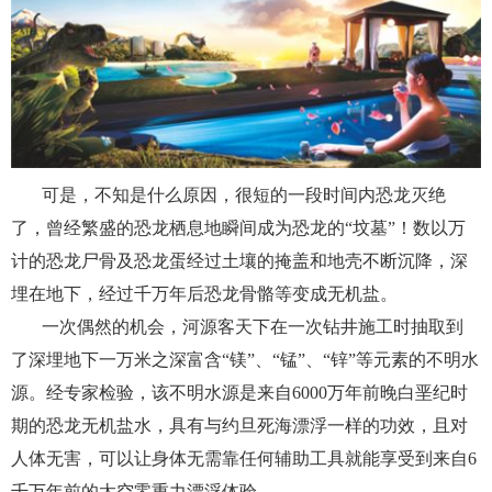
可是，不知是什么原因，很短的一段时间内恐龙灭绝
了，曾经繁盛的恐龙栖息地瞬间成为恐龙的“坟墓”！数以万
计的恐龙尸骨及恐龙蛋经过土壤的掩盖和地壳不断沉降，深
埋在地下，经过千万年后恐龙骨骼等变成无机盐。
一次偶然的机会，河源客天下在一次钻井施工时抽取到
了深埋地下一万米之深富含“镁”、“锰”、“锌”等元素的不明水
源。经专家检验，该不明水源是来自6000万年前晚白垩纪时
期的恐龙无机盐水，具有与约旦死海漂浮一样的功效，且对
人体无害，可以让身体无需靠任何辅助工具就能享受到来自6
千万年前的太空零重力漂浮体验。