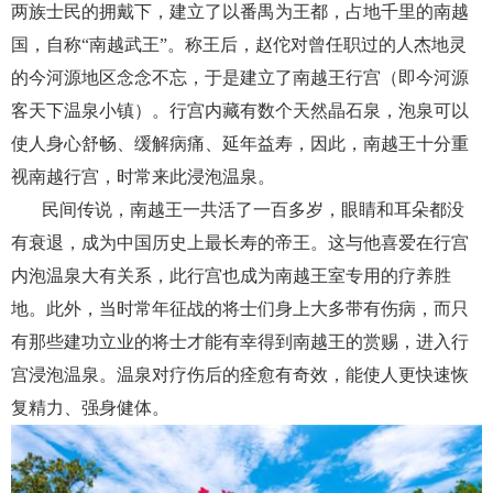
两族士民的拥戴下，建立了以番禺为王都，占地千里的南越
国，自称“南越武王”。称王后，赵佗对曾任职过的人杰地灵
的今河源地区念念不忘，于是建立了南越王行宫（即今河源
客天下温泉小镇）。行宫内藏有数个天然晶石泉，泡泉可以
使人身心舒畅、缓解病痛、延年益寿，因此，南越王十分重
视南越行宫，时常来此浸泡温泉。
民间传说，南越王一共活了一百多岁，眼睛和耳朵都没
有衰退，成为中国历史上最长寿的帝王。这与他喜爱在行宫
内泡温泉大有关系，此行宫也成为南越王室专用的疗养胜
地。此外，当时常年征战的将士们身上大多带有伤病，而只
有那些建功立业的将士才能有幸得到南越王的赏赐，进入行
宫浸泡温泉。温泉对疗伤后的痊愈有奇效，能使人更快速恢
复精力、强身健体。