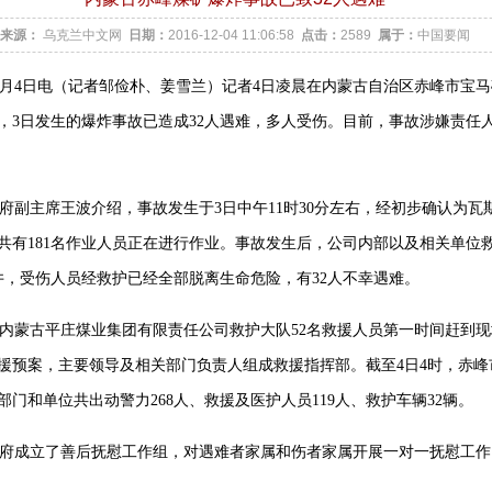
来源：
乌克兰中文网
日期：
2016-12-04 11:06:58
点击：
2589
属于：
中国要闻
2月4日电（记者邹俭朴、姜雪兰）记者4日凌晨在内蒙古自治区赤峰市宝
，3日发生的爆炸事故已造成32人遇难，多人受伤。目前，事故涉嫌责任
府副主席王波介绍，事故发生于3日中午11时30分左右，经初步确认为瓦
共有181名作业人员正在进行作业。事故发生后，公司内部以及相关单位
升井，受伤人员经救护已经全部脱离生命危险，有32人不幸遇难。
内蒙古平庄煤业集团有限责任公司救护大队52名救援人员第一时间赶到
援预案，主要领导及相关部门负责人组成救援指挥部。截至4日4时，赤峰
门和单位共出动警力268人、救援及医护人员119人、救护车辆32辆。
府成立了善后抚慰工作组，对遇难者家属和伤者家属开展一对一抚慰工作