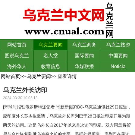
网站首页
乌克兰要闻
乌克兰商务
乌克兰旅游
图说乌克兰
名人堂
国际要闻
中国要闻
海外华人
教育信息
华媒联播
Noticia
网站首页
>>
乌克兰要闻
>>
查看详情
乌克兰外长访印
2024-03-30 10:03:13
[环球时报驻俄罗斯特派记者 肖新新]据RBC-乌克兰通讯社29日报道，
应印度外长苏杰生邀请，乌克兰外长库列巴于28日抵达印度开展为期
两天的访问。这是乌外长自2017年以来首次访问印度。双方同意将贸
易与合作恢复到俄乌冲突之前的水平。另据外媒报道，库列巴在采访