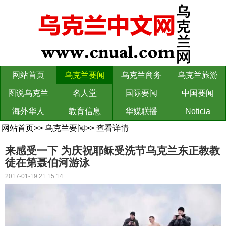
网站首页
乌克兰要闻
乌克兰商务
乌克兰旅游
图说乌克兰
名人堂
国际要闻
中国要闻
海外华人
教育信息
华媒联播
Noticia
网站首页
>>
乌克兰要闻
>>
查看详情
来感受一下 为庆祝耶稣受洗节乌克兰东正教教
徒在第聂伯河游泳
2017-01-19 21:15:14