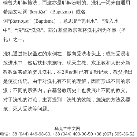
翰曾为耶稣施洗，而这亦是耶稣吩咐的。洗礼一词来自通用
希腊文动词“βαπτίζω”（Baptizmo）或名
词“βάπτισμα”（Baptisma），意思是“使用水”、“投入水
中”、“浸”或“洗涤”。部分基督教宗派将洗礼列为圣事（圣
礼）之一。
洗礼通过把祝圣过的水倒在、撒向受洗者头上；或把受浸者
放进水中，然后扶起来施行。现天主教、东正教和大部分新
教教派实施的婴儿洗礼，在2世纪时已有文献记录，教父指出
是使徒传统。由于对洗礼有不同的理解，因而形成不同的宗
派；不同的宗派内，在基督教历史上也发展出不同的教义。
对于洗礼的讨论，主要提到：洗礼的效能，施洗的方法及婴
孩、死人受洗等问题。
乌克兰中文网
电话:+38 (044) 449-98-60, +38 (044) 400-96-50 +38 (067) 505-36-52