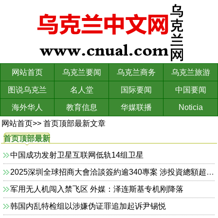
网站首页
乌克兰要闻
乌克兰商务
乌克兰旅游
图说乌克兰
名人堂
国际要闻
中国要闻
海外华人
教育信息
华媒联播
Noticia
网站首页
>>
首页顶部最新文章
首页顶部最新
文章
中国成功发射卫星互联网低轨14组卫星
2025深圳全球招商大會洽談簽約逾340專案 涉投資總額超7700億元
军用无人机闯入禁飞区 外媒：泽连斯基专机刚降落
韩国内乱特检组以涉嫌伪证罪追加起诉尹锡悦