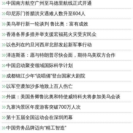
中国南方航空广州至马德里航线正式开通
印尼苏门答腊洪灾遇难人数升至604人
美乌举行新一轮谈判 鲁比奥：富有成效
香港各界多措并举支援宏福苑火灾受灾民众
以色列在约旦河西岸北部发起新军事行动
泽连斯基：愿与特朗普尽快会面，期待乌美双方合作
中国启动聚变领域国际科学计划
成都锦江少年“说唱俑”登台国家大剧院
以军空袭加沙多地致上百人伤亡
外媒：美国务卿鲁比奥和特使威特科夫将参加美乌会谈
九寨沟景区年度游客突破700万人次
第十五届全国运动会在深圳闭幕
中国劳务品牌迈向“精工智造”