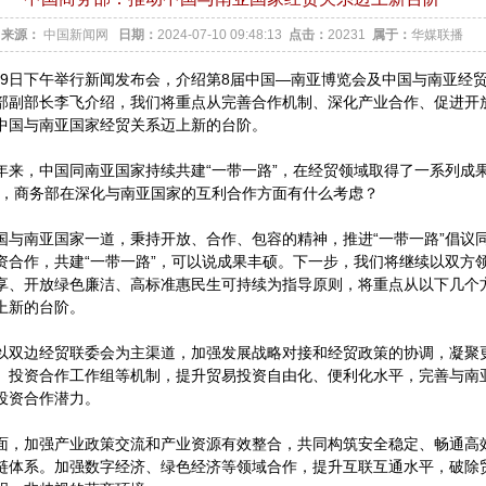
来源：
中国新闻网
日期：
2024-07-10 09:48:13
点击：
20231
属于：
华媒联播
新办9日下午举行新闻发布会，介绍第8届中国—南亚博览会及中国与南亚经
部副部长李飞介绍，我们将重点从完善合作机制、深化产业合作、促进开
中国与南亚国家经贸关系迈上新的台阶。
年来，中国同南亚国家持续共建“一带一路”，在经贸领域取得了一系列成果
段，商务部在深化与南亚国家的互利合作方面有什么考虑？
国与南亚国家一道，秉持开放、合作、包容的精神，推进“一带一路”倡议
资合作，共建“一带一路”，可以说成果丰硕。下一步，我们将继续以双方
享、开放绿色廉洁、高标准惠民生可持续为指导原则，将重点从以下几个
上新的台阶。
以双边经贸联委会为主渠道，加强发展战略对接和经贸政策的协调，凝聚
、投资合作工作组等机制，提升贸易投资自由化、便利化水平，完善与南
投资合作潜力。
加强产业政策交流和产业资源有效整合，共同构筑安全稳定、畅通高
链体系。加强数字经济、绿色经济等领域合作，提升互联互通水平，破除