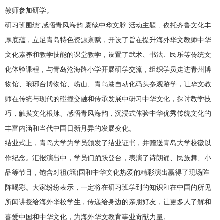
教师参加研学。
研习班围绕“感悟青风海韵 赓续中华文脉”活动主题，依托齐鲁文化丰
厚底蕴，立足青岛特色资源禀赋，开设了旨在提升海外华文教师中华
文化素养和教学技能的课堂教学，设置了武术、书法、民乐等传统文
化体验课程，与青岛沧海路小学开展研学交流，组织学员走进青州博
物馆、琅琊台博物馆、崂山、青岛港自动化码头参观游学，让华文教
师在传统与现代的碰撞交融和传承发展中研习中华文化，探讨教学技
巧，触摸文化根脉、感悟青风海韵，沉浸式体验中华优秀传统文化的
丰富内涵和当代中国日新月异的发展变化。
结业式上，青岛大学为学员颁发了结业证书，并赠送青岛大学校徽以
作纪念。汇报演出中，学员们踊跃登台，表演了诗朗诵、民族舞、小
品等节目，饱含对祖(籍)国和中华文化热爱的精彩演出赢得了现场阵
阵喝彩。大家纷纷表示，一定将在研习班学到的知识和在中国的所见
所闻讲授给海外华校学生，传递给身边的亲朋好友，让更多人了解和
喜爱中国和中华文化，为海外华文教育事业贡献力量。