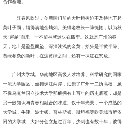
合作基地。
一阵春风吹过，创新园门前的大叶榕树迫不及待地下起
黄叶子雨，铺得满地金灿灿。美得老校长一阵恍惚，以为秋
天“穿越”而来，一不留神就迷失在四季。这就是广州的春
天，地上是盈盈而坠、深深浅浅的金黄，抬头是半黄半绿、
黄绿参杂的新叶，在这黄绿之间，还有一抹红在怒放。
广州大学城。华南地区高级人才培养、科学研究的国家
一流大学园区，坐拥珠江两岸，汇聚了广州十二所高校，虽
不像乌克兰国立技术大学那般拥有上百年的历史底蕴，却是
另一般知识与青春相融合的味道。仅十年光景，一个成熟的
大学城，牛津、波士顿、普林斯顿、斯坦福等欧美城市所依
附的大学城，大部分创立超过百年，少则也有数十年，彼得