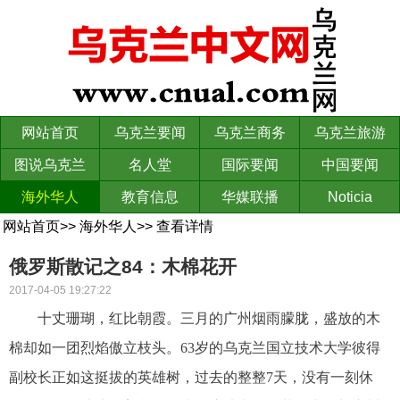
网站首页
乌克兰要闻
乌克兰商务
乌克兰旅游
图说乌克兰
名人堂
国际要闻
中国要闻
海外华人
教育信息
华媒联播
Noticia
网站首页
>>
海外华人
>>
查看详情
俄罗斯散记之84：木棉花开
2017-04-05 19:27:22
十丈珊瑚，红比朝霞。三月的广州烟雨朦胧，盛放的木
棉却如一团烈焰傲立枝头。63岁的乌克兰国立技术大学彼得
副校长正如这挺拔的英雄树，过去的整整7天，没有一刻休