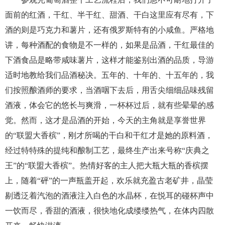
面前的红酒，干红、半干红、甜酒、干白这里应有尽有，下
酒的则是巧克力和薯片，还有俄罗斯特有的小咸鱼。严格地
讲，每种酒配的食物是不一样的，如果是品酒，干红最佳的
下酒食品是略带咸味薯片，这样才能鉴别出酒的品质，导游
适时地教给我们品酒秘决。五年的、十年的、十五年的，我
们按照酿酒师的要求，当酒咽下去后，用舌尖细细品味残留
酒液，体会它的悠长与爽滑，一杯杯过后，就有些晕晕的感
觉。然而，这才是品酒的开始，今天的主角就是享誉世界
的“联盟大香槟”，刚才所喝的干白和干红才是她的原料酒，
经过特特殊的提纯和酿制工艺，最终生产出来号称“庆典之
王”的“联盟大香槟”。热情好客的主人把大瓶大瓶的香槟摆
上，随着“砰”的一声瓶盖开起，欢乐就充盈古老矿井，晶莹
剔透泛着汽泡的酒液注入白色的水晶杯，在悦耳的碰杯声中
一饮而尽，香甜的酒液，很快地化成缕缕热气，在体内四散