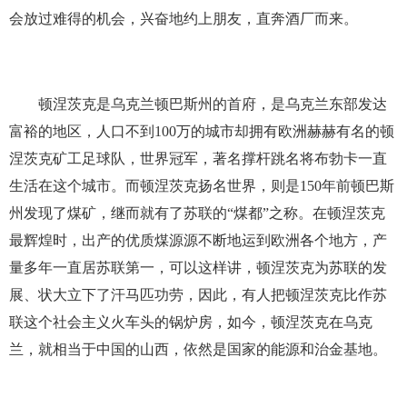
会放过难得的机会，兴奋地约上朋友，直奔酒厂而来。
顿涅茨克是乌克兰顿巴斯州的首府，是乌克兰东部发达
富裕的地区，人口不到100万的城市却拥有欧洲赫赫有名的顿
涅茨克矿工足球队，世界冠军，著名撑杆跳名将布勃卡一直
生活在这个城市。而顿涅茨克扬名世界，则是150年前顿巴斯
州发现了煤矿，继而就有了苏联的“煤都”之称。在顿涅茨克
最辉煌时，出产的优质煤源源不断地运到欧洲各个地方，产
量多年一直居苏联第一，可以这样讲，顿涅茨克为苏联的发
展、状大立下了汗马匹功劳，因此，有人把顿涅茨克比作苏
联这个社会主义火车头的锅炉房，如今，顿涅茨克在乌克
兰，就相当于中国的山西，依然是国家的能源和治金基地。