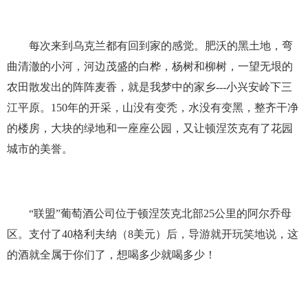
每次来到乌克兰都有回到家的感觉。肥沃的黑土地，弯
曲清澈的小河，河边茂盛的白桦，杨树和柳树，一望无垠的
农田散发出的阵阵麦香，就是我梦中的家乡---小兴安岭下三
江平原。150年的开采，山没有变秃，水没有变黑，整齐干净
的楼房，大块的绿地和一座座公园，又让顿涅茨克有了花园
城市的美誉。
“联盟”葡萄酒公司位于顿涅茨克北部25公里的阿尔乔母
区。支付了40格利夫纳（8美元）后，导游就开玩笑地说，这
的酒就全属于你们了，想喝多少就喝多少！