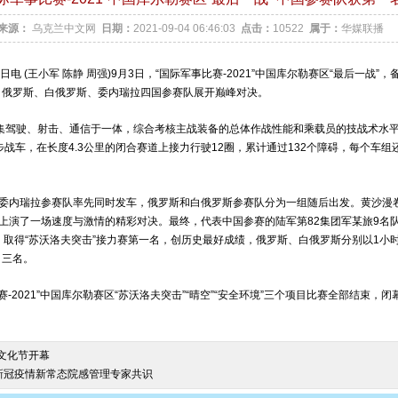
来源：
乌克兰中文网
日期：
2021-09-04 06:46:03
点击：
10522
属于：
华媒联播
日电 (王小军 陈静 周强)9月3日，“国际军事比赛-2021”中国库尔勒赛区“最后一战”
、俄罗斯、白俄罗斯、委内瑞拉四国参赛队展开巅峰对决。
驾驶、射击、通信于一体，综合考核主战装备的总体作战性能和乘载员的技战术水
战车，在长度4.3公里的闭合赛道上接力行驶12圈，累计通过132个障碍，每个车组
内瑞拉参赛队率先同时发车，俄罗斯和白俄罗斯参赛队分为一组随后出发。黄沙漫
上演了一场速度与激情的精彩对决。最终，代表中国参赛的陆军第82集团军某旅9名
8，取得“苏沃洛夫突击”接力赛第一名，创历史最好成绩，俄罗斯、白俄罗斯分别以1小时24
、三名。
2021”中国库尔勒赛区“苏沃洛夫突击”“晴空”“安全环境”三个项目比赛全部结束，闭
城文化节开幕
新冠疫情新常态院感管理专家共识