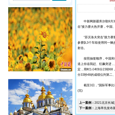
中新网
新疆库尔勒9月3
击”接力赛火热开赛，中国
“苏沃洛夫突击”接力赛集
参赛队3个车组使用同一辆步
射击。
按照抽签顺序，中国和委
道上你追我赶、狂飙突进，
定，用时1小时8分23秒6
分33秒48的成绩位列第二
截至3日，“国际军事比赛-
(完)
上一案例：
2021北京长
下一案例：
上海率先发布