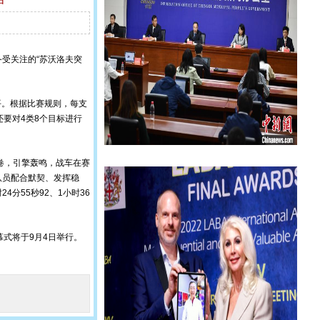
，备受关注的“苏沃洛夫突
平。根据比赛规则，每支
还要对4类8个目标进行
卷，引擎轰鸣，战车在赛
队员配合默契、发挥稳
分55秒92、1小时36
幕式将于9月4日举行。