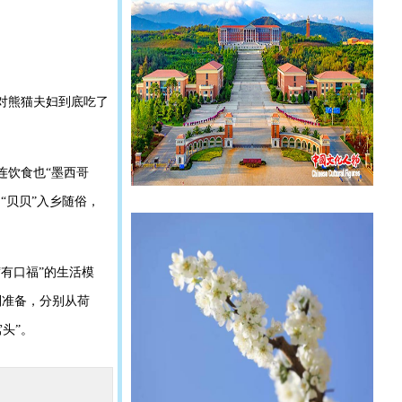
这对熊猫夫妇到底吃了
连饮食也“墨西哥
“贝贝”入乡随俗，
“有口福”的生活模
别准备，分别从荷
头”。