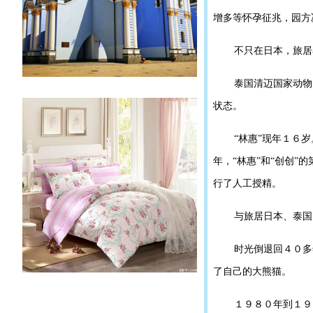
增多等怀孕征兆，园方
不只在日本，旅居
泰国清迈国家动物
状态。
“林惠”现年１６
年，“林惠”和“创创”
行了人工授精。
与旅居日本、泰国
时光倒退回４０多
了自己的大熊猫。
１９８０年到１９