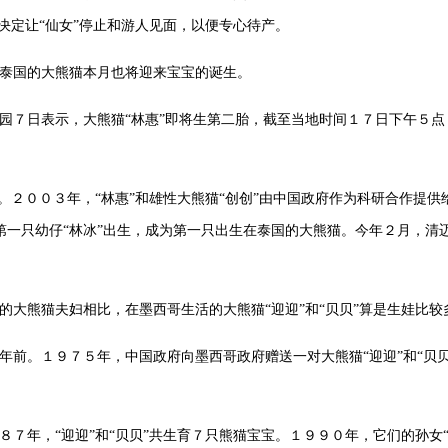
决定让“仙女”停止和游人见面，以便专心待产。
泰国的大熊猫本月也将迎来宝宝的诞生。
园７日表示，大熊猫“林惠”即将生第二胎，截至当地时间１７日下午５点
岁。２００３年，“林惠”和雄性大熊猫“创创”由中国政府作为科研合作提
的第一只幼仔“林冰”出生，成为第一只出生在泰国的大熊猫。今年２月，清迈
的大熊猫夫妇相比，在墨西哥生活的大熊猫“迎迎”和“贝贝”算是生娃比较
年前。１９７５年，中国政府向墨西哥政府赠送一对大熊猫“迎迎”和“贝
８７年，“迎迎”和“贝贝”共生育７只熊猫宝宝。１９９０年，它们的孙女