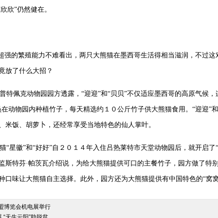
“欣欣”仍然健在。
贝”超强的繁殖能力不难看出，两只大熊猫在墨西哥生活得相当滋润，不过
竟放了什么大招？
普特佩克动物园园方透露，“迎迎”和“贝贝”不仅适应墨西哥的高原气候，
员在动物园内种植竹子，每天精选约１０公斤竹子供大熊猫食用。“迎迎”和
、米饭、胡萝卜，还经常享受当地特色的仙人掌叶。
猫“星徽”和“好好”自２０１４年入住吕热莱特市天堂动物园后，就开启了
监斯特芬·帕茨瓦介绍说，为给大熊猫提供可口的主餐竹子，园方做了特
种口味让大熊猫自主选择。此外，园方还为大熊猫提供有中国特色的“窝窝
东盟博览会机电展举行
 “天生云阳”助脱贫