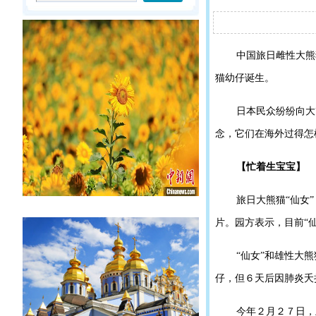
中国旅日雌性大熊
猫幼仔诞生。
日本民众纷纷向大
念，它们在海外过得怎
【忙着生宝宝】
旅日大熊猫“仙女
片。园方表示，目前“
“仙女”和雄性大
仔，但６天后因肺炎夭
今年２月２７日，