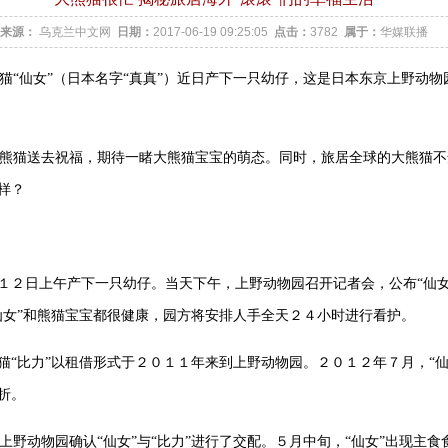
来源：
乌克兰中文网
日期：
2017-06-19 09:25:05
点击：
3782
属于：
华媒联播
猫“仙女”（日本名字“真真”）近日产下一只幼仔，这是日本东京上野动
熊猫送去祝福，期待一睹大熊猫宝宝的萌态。同时，旅居全球的大熊猫不
样？
”１２日上午产下一只幼仔。当天下午，上野动物园召开记者会，公布“仙
仙女”和熊猫宝宝都很健康，园方将安排人手全天２４小时进行看护。
熊猫“比力”以租借形式于２０１１年来到上野动物园。２０１２年７月，“
折。
上野动物园确认“仙女”与“比力”进行了交配。５月中旬，“仙女”出现主