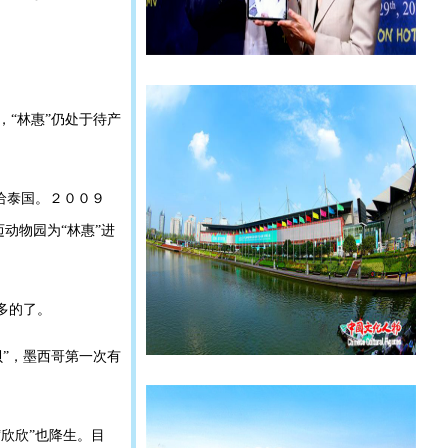
，“林惠”仍处于待产
供给泰国。２００９
动物园为“林惠”进
多的了。
贝”，墨西哥第一次有
“欣欣”也降生。目