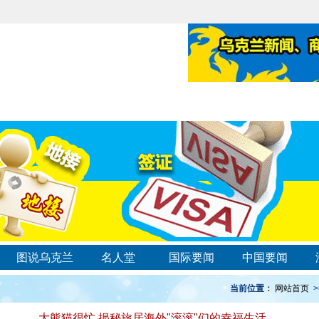
图说乌克兰
名人堂
国际要闻
中国要闻
当前位置：
网站首页
>
大熊猫很忙 揭秘旅居海外"滚滚"们的幸福生活