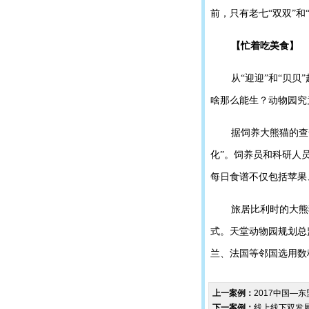
前，只有老七“双双”和
【忙着吃美食】
从“迎迎”和“贝
啥那么能生？动物园究
据饲养大熊猫的查
化”。饲养员和科研人
每日食谱不仅包括苹果
旅居比利时的大熊
式。天堂动物园规划总
兰、法国等邻国选用数
上一案例：
2017中国—
下一案例：
线上线下双发展