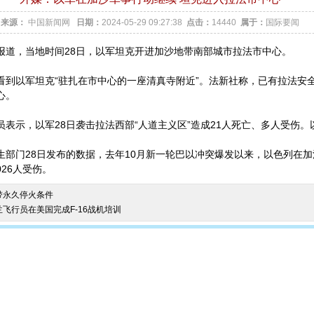
来源：
中国新闻网
日期：
2024-05-29 09:27:38
点击：
14440
属于：
国际要闻
合报道，当地时间28日，以军坦克开进加沙地带南部城市拉法市中心。
看到以军坦克“驻扎在市中心的一座清真寺附近”。法新社称，已有拉法安
心。
表示，以军28日袭击拉法西部“人道主义区”造成21人死亡、多人受伤
生部门28日发布的数据，去年10月新一轮巴以冲突爆发以来，以色列在
026人受伤。
带永久停火条件
飞行员在美国完成F-16战机培训