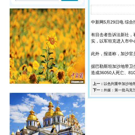
中新网5月29日电 综
有目击者告诉法新社，
实，以军坦克进入市中
此外，报道称，加沙官员
据巴勒斯坦加沙地带卫
造成36050人死亡、81
上一：
以色列重申加沙地
下一：
外媒：第一批乌克兰