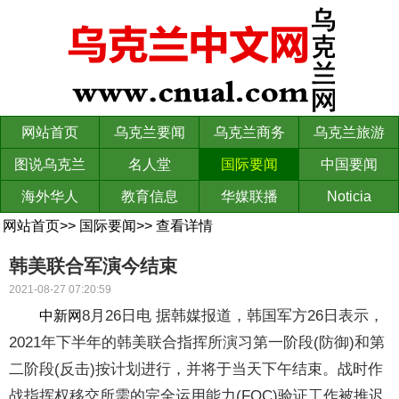
网站首页
乌克兰要闻
乌克兰商务
乌克兰旅游
图说乌克兰
名人堂
国际要闻
中国要闻
海外华人
教育信息
华媒联播
Noticia
网站首页
>>
国际要闻
>>
查看详情
韩美联合军演今结束
2021-08-27 07:20:59
8月26日电 据韩媒报道，韩国军方26日表示，
中新网
2021年下半年的韩美联合指挥所演习第一阶段(防御)和第
二阶段(反击)按计划进行，并将于当天下午结束。战时作
战指挥权移交所需的完全运用能力(FOC)验证工作被推迟