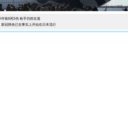
件致8死5伤 枪手仍然在逃
：新冠肺炎已在事实上开始在日本流行