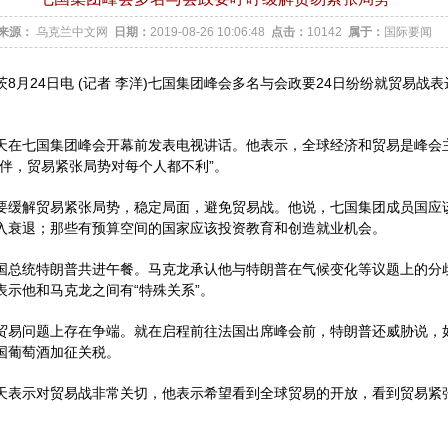
来源：
乌克兰中文网
日期：
2019-08-26 10:06:48
点击：
10142
属于：
国际要闻
8月24日电 (记者 李洋)七国集团峰会多名与会政要24日纷纷就贸易战
七国集团峰会开幕前发表电视讲话。他表示，全球经济和贸易是峰会
伙伴，贸易紧张局势对每个人都不利”。
解贸易紧张局势，稳定局面，避免贸易战。他说，七国集团成员国应
入衰退；那些有预算空间的国家应该投资教育和创造就业机会。
统特朗普共进午餐。马克龙承认他与特朗普在气候变化等议题上的分
表示他和马克龙之间有“特殊关系”。
问题上存在争端。就在启程前往法国出席峰会前，特朗普还威胁说，
国葡萄酒加征关税。
示对贸易战非常关切，他表示希望看到全球贸易的开放，看到贸易紧