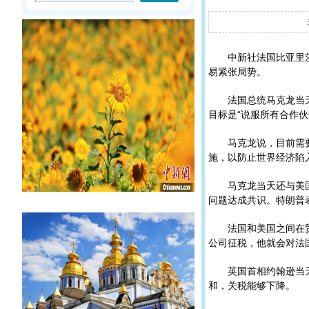
中新社
法国比亚里茨
易紧张局势。
法国总统马克龙当天在
目标是“说服所有合作
马克龙说，目前需要缓
施，以防止世界经济陷
马克龙当天还与美国总
问题达成共识。特朗普
法国和美国之间在贸易
公司征税，他就会对法
英国首相约翰逊当天表
和，关税能够下降。