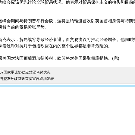
会应该优先讨论全球贸易状况。他表示对贸易保护主义的抬头和目前
会期间与特朗普举行会谈，这将是约翰逊首次以英国首相身份与特朗
缓解当前的贸易紧张局势。
表示，贸易战将导致经济衰退，而贸易协议将推动经济增长。他同时
味着这种对抗对于包括欧盟在内的整个世界都是非常危险的。
国对法国葡萄酒加征关税，欧盟将对美国采取相应措施。(完)
：G7国家承诺协助应对亚马孙大火
普与盟友分歧或致首脑宣言取消发表