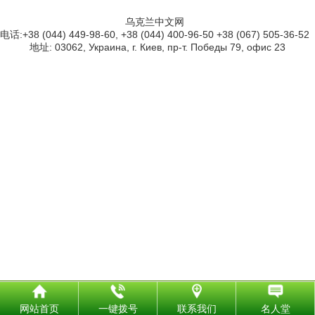
乌克兰中文网
电话:+38 (044) 449-98-60, +38 (044) 400-96-50 +38 (067) 505-36-52
地址: 03062, Украина, г. Киев, пр-т. Победы 79, офис 23
网站首页
一键拨号
联系我们
名人堂