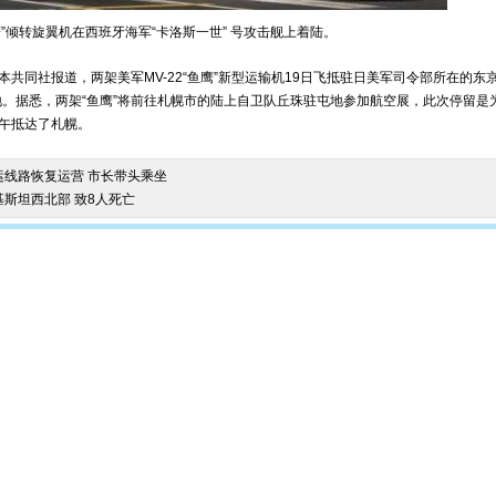
鹰”倾转旋翼机在西班牙海军“卡洛斯一世” 号攻击舰上着陆。
共同社报道，两架美军MV-22“鱼鹰”新型运输机19日飞抵驻日美军司令部所在的东
地。据悉，两架“鱼鹰”将前往札幌市的陆上自卫队丘珠驻屯地参加航空展，此次停留是为
午抵达了札幌。
运线路恢复运营 市长带头乘坐
斯坦西北部 致8人死亡