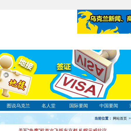
图说乌克兰
名人堂
国际要闻
中国要闻
当前位置：
网站首页
>
美军“鱼鹰”机首次飞抵东京都 札幌示威抗议