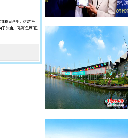
京都横田基地。这是“鱼
了加油。两架“鱼鹰”正