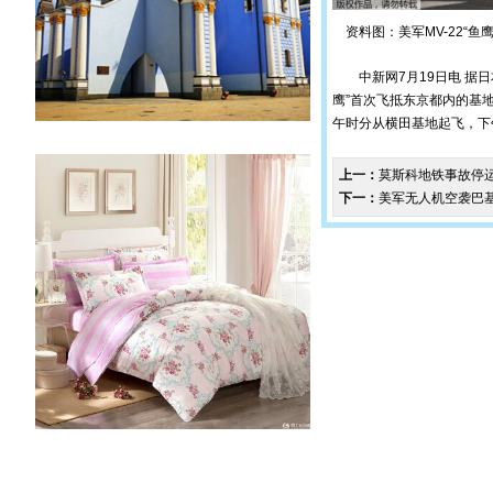
资料图：美军MV-22“鱼
中新网7月19日电 据日本
鹰”首次飞抵东京都内的基
午时分从横田基地起飞，下
上一：
莫斯科地铁事故停
下一：
美军无人机空袭巴基