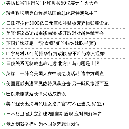
美防长当“推销员” 赴印度拉50亿美元军火大单
瑞典政坛新秀自称是法国前总统密特朗私生子
日政府拟付3000亿日元巨款补贴核废弃物贮藏设施
美资深议员访越南谈南海 或吁取消对越售武禁令
英国姐妹花患上“异食癖” 姐吃蜡烛妹吃书(图)
巴拿马对70年前排华行为致歉 曾不准与华人通婚
日俄关系无制裁也难走远 北方四岛问题是上限
英媒：一韩裔美国人在中朝边境活动 遭中方调查
美国夏威夷遭罕见热带风暴袭击 另一飓风接踵而至
巴以未能就延长停火达成协议
美军舰长出海与代理女指挥官“有不正当关系”(图)
日本防卫省决定新建2艘宙斯盾舰 应对朝鲜导弹
俄反制裁举措可为本国创造就业岗位