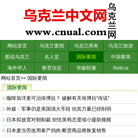
网站首页
乌克兰要闻
乌克兰商务
乌克兰旅游
图说乌克兰
名人堂
国际要闻
中国要闻
海外华人
教育信息
华媒联播
Noticia
网站首页
>>
国际要闻
国际要闻
咖啡加洋葱可治埃博拉？ 破解有关埃博拉“传说”
外媒：军事仍是美国强大手段 但其力量已经削弱
日本拟放宽对朝制裁 担忧美韩态度缩小援助规模
日本麦当劳改用泰产鸡肉 断货商品将恢复销售