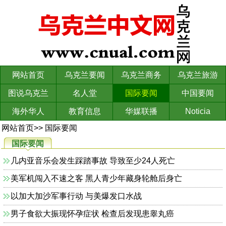
网站首页
乌克兰要闻
乌克兰商务
乌克兰旅游
图说乌克兰
名人堂
国际要闻
中国要闻
海外华人
教育信息
华媒联播
Noticia
网站首页
>>
国际要闻
国际要闻
几内亚音乐会发生踩踏事故 导致至少24人死亡
美军机闯入不速之客 黑人青少年藏身轮舱后身亡
以加大加沙军事行动 与美爆发口水战
男子食欲大振现怀孕症状 检查后发现患睾丸癌