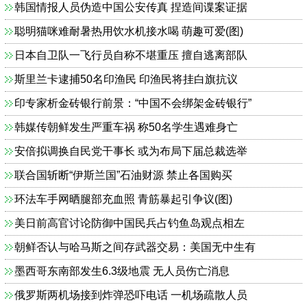
韩国情报人员伪造中国公安传真 捏造间谍案证据
聪明猫咪难耐暑热用饮水机接水喝 萌趣可爱(图)
日本自卫队一飞行员自称不堪重压 擅自逃离部队
斯里兰卡逮捕50名印渔民 印渔民将挂白旗抗议
印专家析金砖银行前景：“中国不会绑架金砖银行”
韩媒传朝鲜发生严重车祸 称50名学生遇难身亡
安倍拟调换自民党干事长 或为布局下届总裁选举
联合国斩断“伊斯兰国”石油财源 禁止各国购买
环法车手网晒腿部充血照 青筋暴起引争议(图)
美日前高官讨论防御中国民兵占钓鱼岛观点相左
朝鲜否认与哈马斯之间存武器交易：美国无中生有
墨西哥东南部发生6.3级地震 无人员伤亡消息
俄罗斯两机场接到炸弹恐吓电话 一机场疏散人员