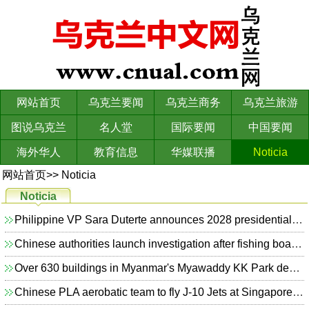
网站首页
乌克兰要闻
乌克兰商务
乌克兰旅游
图说乌克兰
名人堂
国际要闻
中国要闻
海外华人
教育信息
华媒联播
Noticia
网站首页
>>
Noticia
Noticia
Philippine VP Sara Duterte announces 2028 presidential bid
Chinese authorities launch investigation after fishing boat hits Bryde's whale
Over 630 buildings in Myanmar's Myawaddy KK Park demolished
Chinese PLA aerobatic team to fly J-10 Jets at Singapore Airshow