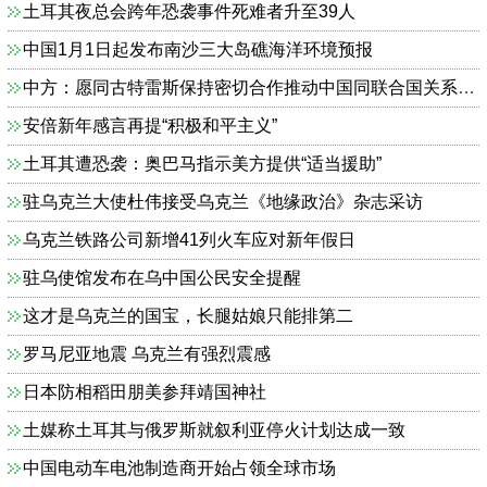
土耳其夜总会跨年恐袭事件死难者升至39人
中国1月1日起发布南沙三大岛礁海洋环境预报
中方：愿同古特雷斯保持密切合作推动中国同联合国关系发展
安倍新年感言再提“积极和平主义”
土耳其遭恐袭：奥巴马指示美方提供“适当援助”
驻乌克兰大使杜伟接受乌克兰《地缘政治》杂志采访
乌克兰铁路公司新增41列火车应对新年假日
驻乌使馆发布在乌中国公民安全提醒
这才是乌克兰的国宝，长腿姑娘只能排第二
罗马尼亚地震 乌克兰有强烈震感
日本防相稻田朋美参拜靖国神社
土媒称土耳其与俄罗斯就叙利亚停火计划达成一致
中国电动车电池制造商开始占领全球市场