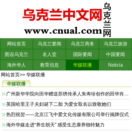
网站首页
乌克兰要闻
乌克兰商务
乌克兰旅游
图说乌克兰
名人堂
国际要闻
中国要闻
海外华人
教育信息
华媒联播
Noticia
网站首页
>>
华媒联播
华媒联播
广州新华学院向田华赠送苏绣传承人朱寿珍创作的田华肖像刺绣作品
英国哈里王子夫妇诞下二胎 为爱女取名以致敬她们
热烈祝贺——北京江飞中爱文化传媒有限公司举行揭牌仪式
海外华媒走进“养生朝天” 感受生态康养独特魅力