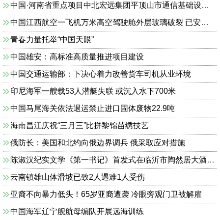
中国·河南省重点项目中北宏远集团平顶山市通信基础设施建设项目奠基启动
中国江西航空一飞机万米高空驾驶舱外层玻璃破裂 已安全落地
青春力量托举“中国天眼”
中国雄安：高标准高质量推进项目建设
中国交通运输部：下决心着力改善货车司机从业环境
印尼海军一艘载53人潜艇失联 或沉入水下700米
中国马尾海关依法退运禁止进口固体废物22.9吨
海南昌江庆祝“三月三”比拼黎锦苗绣技艺
俄防长：美国和北约向俄边界调兵 俄采取应对措施
陈淑汉纪实文学《第一书记》首发式在临沂市陶然居大酒店举行
云南镇雄山体滑坡已致2人遇难1人受伤
亚裔不向暴力低头！65岁亚裔遭袭 冷眼旁观门卫被解雇
中国海军辽宁舰航母编队开展远海训练