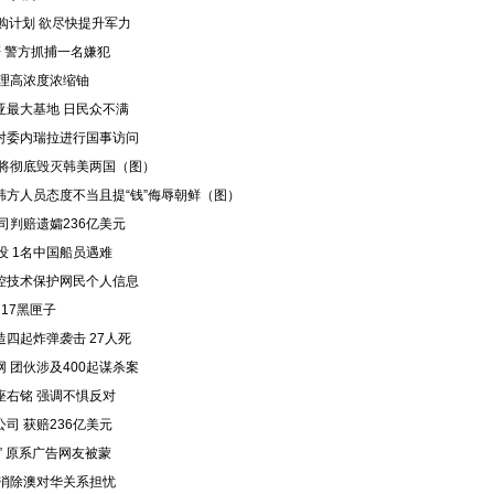
购计划 欲尽快提升军力
 警方抓捕一名嫌犯
处理高浓度浓缩铀
亚最大基地 日民众不满
对委内瑞拉进行国事访问
胁将彻底毁灭韩美两国（图）
方人员态度不当且提“钱”侮辱朝鲜（图）
司判赔遗孀236亿美元
没 1名中国船员遇难
控技术保护网民个人信息
17黑匣子
四起炸弹袭击 27人死
 团伙涉及400起谋杀案
座右铭 强调不惧反对
司 获赔236亿美元
” 原系广告网友被蒙
称消除澳对华关系担忧