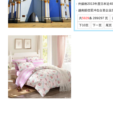
外媒称2013年度日本近4
越南赔偿受冲击台资企业2
共
5929
条 289/297 页
下10页
下一页
尾页