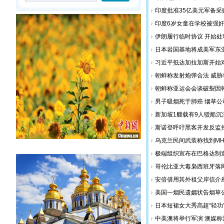
印度批准35亿美元军备采
印度6岁女童在学校被强奸
伊朗履行临时协议 开始
日本岩国基地将成美军东
习近平抵达加拉加斯开始
朝鲜称发射炮弹合法 威
朝鲜称亚运会会谈破裂因韩
男子吸烟死于肺癌 烟草公
新加坡1艘载有9人驳船沉
斯诺登呼吁黑客开发反监
乌克兰民间武装称找到MH
极端组织宣布在巴格达制造
哥伦比亚大毒枭西班牙落网
安倍借用其外祖父岸信介
美国一烟民遗孀状告烟草公
日本短裙女大秀高超“轻功
中美澳将举行军演 澳媒