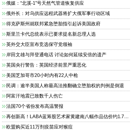
俄媒：“北溪-1”号天然气管道恢复供应
俄外长：对乌供应远程武器将扩大俄军事行动区域
得克萨斯州就联邦紧急堕胎指引起诉美国政府
斯里兰卡代总统表示已要求提名新总理人选
英外交大臣宣布竞选保守党领袖
岸田文雄与拜登通电话 讨论如何延续安倍的遗产
英国央行警告：英国经济前景严重恶化
美国芝加哥市20小时内有22人中枪
民调：逾半美国人称最高法推翻确立堕胎权的判例是倒退
阿富汗地震已致数千人伤亡
法国70个省份发布高温警报
再创新高！LABA蓝筹股艺术家黄建南八幅作品估价约1.73亿元
欧盟购买近11万剂疫苗应对猴痘