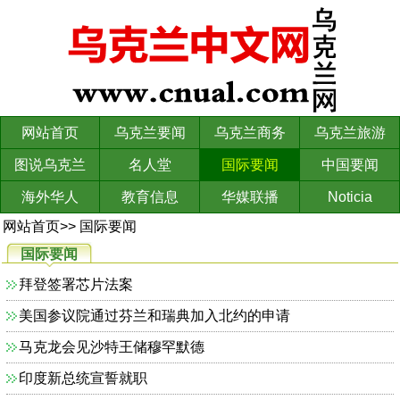
网站首页
乌克兰要闻
乌克兰商务
乌克兰旅游
图说乌克兰
名人堂
国际要闻
中国要闻
海外华人
教育信息
华媒联播
Noticia
网站首页
>>
国际要闻
国际要闻
拜登签署芯片法案
美国参议院通过芬兰和瑞典加入北约的申请
马克龙会见沙特王储穆罕默德
印度新总统宣誓就职