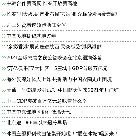
中韩合作新高度 长春开放新高地
长春“四大板块”产业布局“云端”推介释放发展新动能
舟山外贸增速领跑浙江全省
中国多地提倡就地过年
“多彩香港”展览走进陕西 民众感受“港风港韵”
2021全球慈善之夜公益晚会在北京圆满落幕
“万亿俱乐部”大扩容！5座城市GDP首破万亿元
海外资深媒体人上阵主播 助力中国农商走出困境
天通一号03星发射成功 中国航天迎来2021年开门红
中国GDP突破百万亿元意味着什么？
中国中东部地区仍有低温天气
北京迎1966年以来最冷早晨
冰雪主题原创歌曲征集开始啦！“爱在冰城”唱起来！