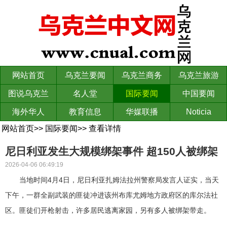
网站首页
乌克兰要闻
乌克兰商务
乌克兰旅游
图说乌克兰
名人堂
国际要闻
中国要闻
海外华人
教育信息
华媒联播
Noticia
网站首页
>>
国际要闻
>>
查看详情
尼日利亚发生大规模绑架事件 超150人被绑架
2026-04-06 06:49:19
当地时间4月4日，尼日利亚扎姆法拉州警察局发言人证实，当天
下午，一群全副武装的匪徒冲进该州布库尤姆地方政府区的库尔法社
区。匪徒们开枪射击，许多居民逃离家园，另有多人被绑架带走。