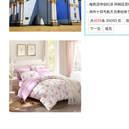
梅西进球创纪录 阿根廷晋
神舟十四号航天员乘组将于
共
4059
条 35/203 页
下一页
尾页