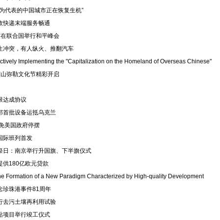
为代表的中国城市正在恢复生机”
政快递末端服务畅通
前在联合国举行和平峰会
生冲突，有人纵火、推翻汽车
ively Implementing the "Capitalization on the Homeland of Overseas Chinese"
雪窦山弥勒文化节精彩开启
限达成协议
部首批设备运抵乌克兰
避免美国政府停摆
国际班列首发
祭日：南京举行升国旗、下半旗仪式
供180亿欧元贷款
the Formation of a New Paradigm Characterized by High-quality Development
念珍珠港事件81周年
行去污土壤再利用试验
站项目举行竣工仪式