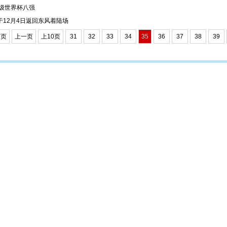
级世界杯八强
12月4日返回东风着陆场
首页
上一页
上10页
31
32
33
34
35
36
37
38
39