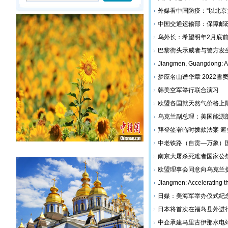
外媒看中国防疫：“以北京
中国交通运输部：保障邮
乌外长：希望明年2月底
巴黎街头示威者与警方发
Jiangmen, Guangdong: Act
梦应名山谱华章 2022
韩美空军举行联合演习
欧盟各国就天然气价格上
乌克兰副总理：美国能源
拜登签署临时拨款法案 
中老铁路（自贡—万象）
南京大屠杀死难者国家公
欧盟理事会同意向乌克兰提
Jiangmen: Accelerating 
日媒：美海军举办仪式纪
日本将首次在福岛县外进
中企承建马里古伊那水电