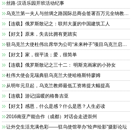
丝路·汉语乐园开班活动纪事
乌克兰第一夫人与丝绸之路国际总商会签署百万元全纳教育资助协议
【连载】俄罗斯散记之：联邦大厦的中国建筑工人
【好文】原来，失去比拥有更踏实
驻乌克兰大使杜伟出席华为公司“未来种子”项目乌克兰启动仪式
【好文】家，很平淡；爱，很简单
【连载】俄罗斯散记之三十二： 明斯克画家的小孙女
杜伟大使会见瑞典驻乌克兰大使哈格斯特廖姆
从明年元旦起，乌克兰教师最低工资将提大幅提高
【连载】游记|温暖的格鲁吉亚
【好文】感恩，什么是感？什么是恩？人生必读
2016南亚产能合作（成都）对话会走进崇州
让外交生活充满色彩——驻乌使馆举办“绘声绘影”摄影论坛