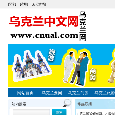
[登录]
[注册]
[忘记密码]
网站首页
乌克兰要闻
乌克兰商务
乌克兰旅游
站内搜索
华媒联播
第二届“众侨创新、才聚金