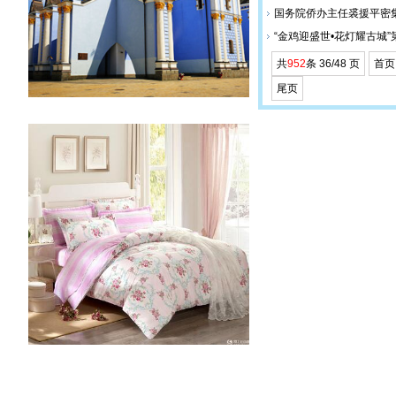
国务院侨办主任裘援平密
“金鸡迎盛世•花灯耀古城”
共
952
条 36/48 页
首页
尾页