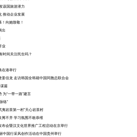
开发该国旅游潜力
化 推动企业发展
幕！向她致敬！
演出
链
开业
还有时间关注民生吗？
典在港举行
使姜信龙 走访韩国全韩籍中国同胞总联合会
局谋篇
 为“一带一路”建言
脉络”
“武夷岩茶第一村”天心岩茶村
良莠不齐 学习氛围不敢恭维
发布会暨汉文化世界推广工程启动在京举行
美丽中国行采风创作活动在中国贵州举行