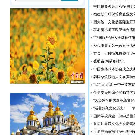
中国投资涉足吉布提 将
福建朝日环保培育企业文
因为她，文化盛宴隆重开
​著名魔术师王璐应邀台湾
“中国服务”融入全球价值
圣帝雅集团又一家直营店
官员一天接待九拨领导 
崔明吉(炳硕)的梦想
中国少林武术协会成立庆
韩国总统候选人文在寅特
“武”“商”并举 一带一路布
侨界委员热议侨胞独特优势
“久负盛名的大红袍茶文化
“活着的茶文化历史”——
国际学校调查：教学质量
首届世界汉文化大会新闻
世界书画家报社第七期 