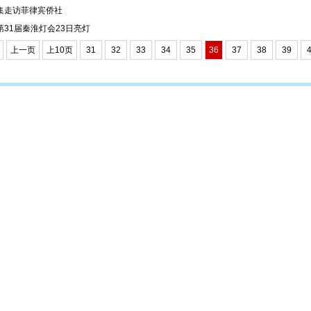
集走访菲律宾侨社
第31届秦淮灯会23日亮灯
上一页
上10页
31
32
33
34
35
36
37
38
39